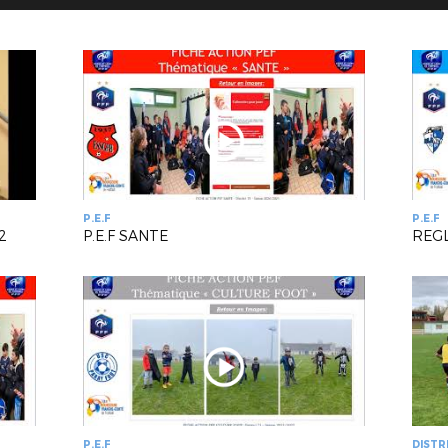
P.E.F
P.E.F
2
P.E.F SANTE
P.E.F
DISTR