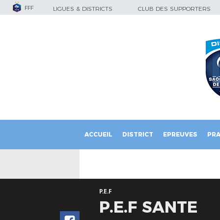
FFF
LIGUES & DISTRICTS
CLUB DES SUPPORTERS
ACCUEIL
DISTRICT
EPREUVES
PRA
P.E.F
P.E.F SANTE