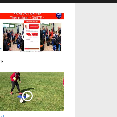
TE
ICT