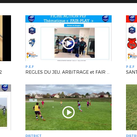
P.E.F
P.E.F
2
REGLES DU JEU, ARBITRAGE et FAIR PLAY
SAN
DISTRICT
DISTR