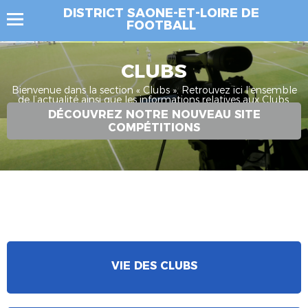
DISTRICT SAONE-ET-LOIRE DE
FOOTBALL
CLUBS
Bienvenue dans la section « Clubs ». Retrouvez ici l’ensemble
de l’actualité ainsi que les informations relatives aux Clubs.
DÉCOUVREZ NOTRE NOUVEAU SITE
COMPÉTITIONS
VIE DES CLUBS