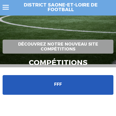
DISTRICT SAONE-ET-LOIRE DE
FOOTBALL
DÉCOUVREZ NOTRE NOUVEAU SITE
COMPÉTITIONS
COMPÉTITIONS
Bienvenue dans la section « Compétitions ». Retrouvez ici
l’ensemble des résultats, classements, agendas et calendriers
ainsi que les actualités des compétitions.
FFF